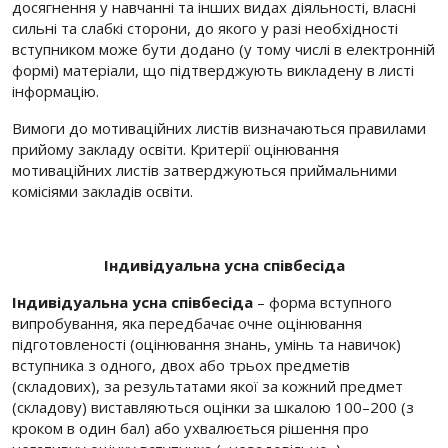
досягнення у навчанні та інших видах діяльності, власні
сильні та слабкі сторони, до якого у разі необхідності
вступником може бути додано (у тому числі в електронній
формі) матеріали, що підтверджують викладену в листі
інформацію.
Вимоги до мотиваційних листів визначаються правилами
прийому закладу освіти. Критерії оцінювання
мотиваційних листів затверджуються приймальними
комісіями закладів освіти.
Індивідуальна усна співбесіда
Індивідуальна усна співбесіда
– форма вступного
випробування, яка передбачає очне оцінювання
підготовленості (оцінювання знань, умінь та навичок)
вступника з одного, двох або трьох предметів
(складових), за результатами якої за кожний предмет
(складову) виставляються оцінки за шкалою 100–200 (з
кроком в один бал) або ухвалюється рішення про