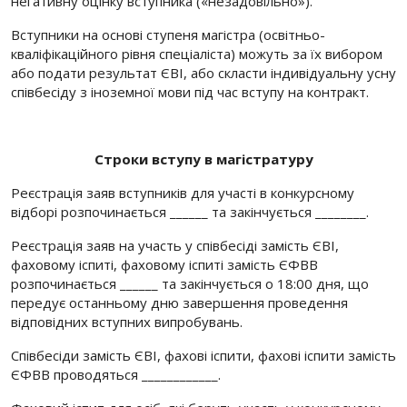
негативну оцінку вступника («незадовільно»).
Вступники на основі ступеня магістра (освітньо-
кваліфікаційного рівня спеціаліста) можуть за їх вибором
або подати результат ЄВІ, або скласти індивідуальну усну
співбесіду з іноземної мови під час вступу на контракт.
Строки вступу в магістратуру
Реєстрація заяв вступників для участі в конкурсному
відборі розпочинається ______ та закінчується ________.
Реєстрація заяв на участь у співбесіді замість ЄВІ,
фаховому іспиті, фаховому іспиті замість ЄФВВ
розпочинається ______ та закінчується о 18:00 дня, що
передує останньому дню завершення проведення
відповідних вступних випробувань.
Співбесіди замість ЄВІ, фахові іспити, фахові іспити замість
ЄФВВ проводяться ____________.