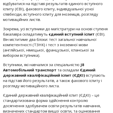
відбуватися на підставі результатів єдиного вступного
іспиту (ЄВІ), фахового іспиту, індивідуальної усної
співбесіди, вступного іспиту для іноземців, розгляду
мотиваційних листів.
Зокрема, усі вступники до магістратури на основі ступеня
бакалавра складатимуть
єдиний вступний іспит
(ЄВІ).
Він міститиме два блоки: тест загальної навчальної
компетентності (ТЗНК) і тест з іноземної мови
(англійської, німецької, французької, іспанської за
вибором вступника).
Вступники, які навчалися за спеціальністю
J
8
Автомобільний транспорт
та складали
Єдиний
державний кваліфікаційний іспит (ЄДКІ)
вступають
на підставі його результатів, а також фахового іспиту і
розгляду мотиваційного листа.
Єдиний державний кваліфікаційний іспит (ЄДКІ) – це
стандартизована форма здійснення контролю
досягнення здобувачем освіти результатів навчання,
визначених стандартом вищої освіти, та оцінювання