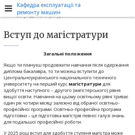
Кафедра експлуатації та
Абітурієнту
Умови вступу
ремонту машин
Вступ до магістратури
Вступ до магістратури
Загальні положення
Якщо ти плануєш продовжити навчання після одержання
диплома бакалавра, то ти можеш вступити до
Центральноукраїнського національного технічного
університету на перший курс
магістратури
для
здобуття наступного – другого (магістерського) рівня
вищої освіти. Навчання на цьому освітньому рівні триває
один рік чотири місяці залежно від обраної освітньо-
професійної програми. Освітньо-професійна програма
підготовки – це підготовка магістрів певної галузі знань
для подальшої професійної роботи.
У 2025 році вступ для здобуття ступеня магістра може