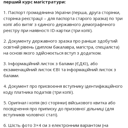
перший курс магістратури:
1. Паспорт громадянина України (перша, друга сторінки,
сторінка реєстрації – для паспорта старого зразка) по три
копії або витяг з єдиного державного демографічного
реєстру при наявності ID-картки (три копії).
2. Документу державного зразка про раніше здобутий
освітній рівень (диплом бакалавра, магістра, спеціаліста)
на основі якого здійснюється вступ з додатком.
3. Інформаційний листок з балами (ЄДКІ), або
екзаменаційний листок ЄВІ та інформаційний листок з
балами.
4. Документ про присвоєння вступнику ідентифікаційного
коду платника податків (три копії).
5. Оригінал і копія (всі сторінки) військового квитка або
посвідчення про приписку до призовної дільниці (для
вступників чоловічої статі).
6. Шість фото 3×4 см з електронним варіантом (на