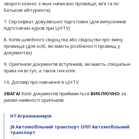
звороті кожної з яких написано прізвище, ім’я та по
батькові абітурієнта).
7. Сертифікат довузівської підготовки (для випускників
підготовчих курсів при ЦНТУ)
8. Копія шлюбного свідоцтва або свідоцтва про зміну
прізвища (для осіб, які мають розбіжності прізвищ у
документах).
9. Оригінали документів вступників, які мають спеціальні
права на вступ, а також їхні копії.
10. Договір про навчання в ЦНТУ.
УВАГА!
Копії документів приймаються
ВИКЛЮЧНО
за
умови наявності оригіналів.
H7 Агроінженерія
J8 Автомобільний транспорт ОПП Автомобільний
транспорт